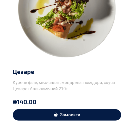
Цезаре
Куряче філе, мікс-салат, моцарела, помідори, соуси
Цезаре і бальзамічний 210г
₴
140.00
Замовити