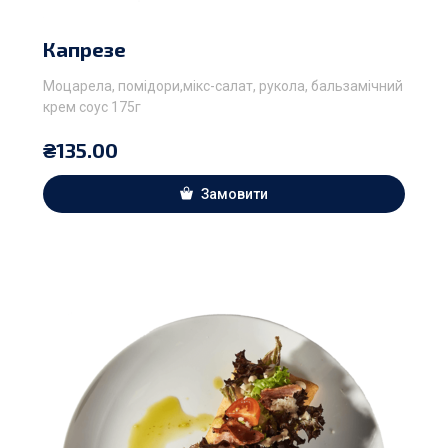
Капрезе
Моцарела, помідори,мікс-салат, рукола, бальзамічний
крем соус 175г
₴
135.00
Замовити