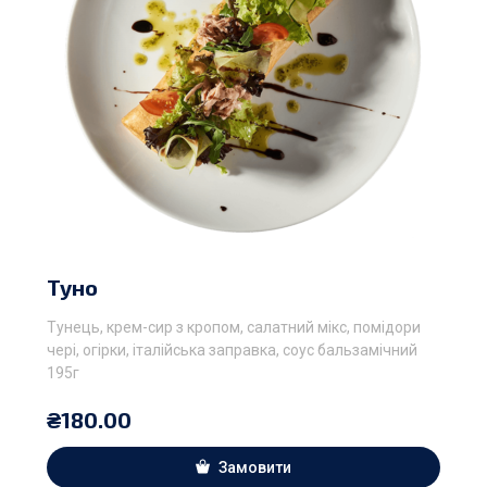
Туно
Тунець, крем-сир з кропом, салатний мікс, помідори
чері, огірки, італійська заправка, соус бальзамічний
195г
₴
180.00
Замовити