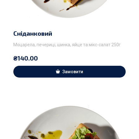
Сніданковий
Моцарела, печериці, шинка, яйце та мікс-салат 250г
₴
140.00
Замовити