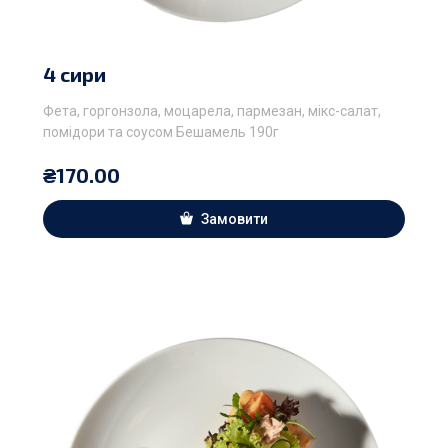
4 сири
Фета, горгонзола, моцарела, пармезан, мікс-салат,
помідори та соусом Бешамель 190г
₴
170.00
Замовити