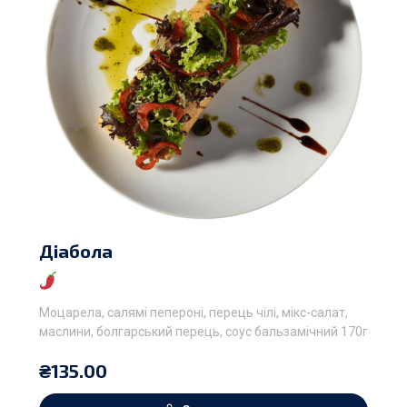
Діабола
Моцарела, салямі пепероні, перець чілі, мікс-салат,
маслини, болгарський перець, соус бальзамічний 170г
₴
135.00