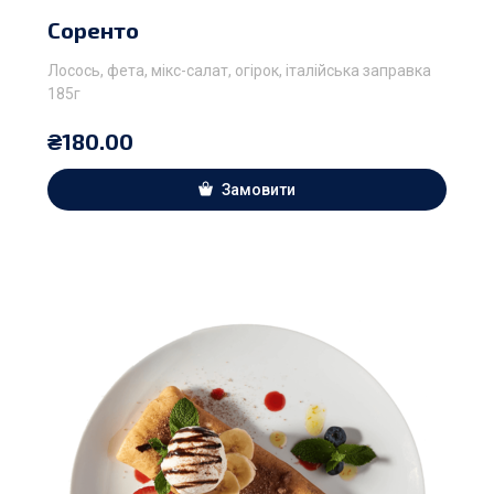
Соренто
Лосось, фета, мікс-салат, огірок, італійська заправка
185г
₴
180.00
Замовити