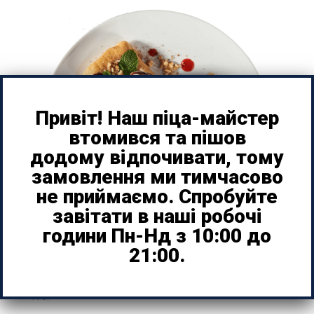
Привіт! Наш піца-майстер
втомився та пішов
додому відпочивати, тому
замовлення ми тимчасово
не приймаємо. Спробуйте
завітати в наші робочі
години Пн-Нд з 10:00 до
21:00.
З Нутелою та горіхами
170г