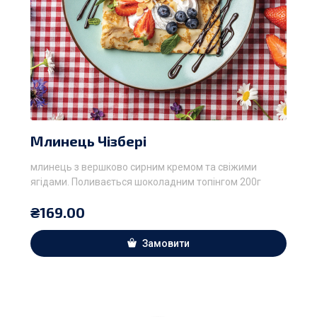
Млинець Чізбері
млинець з вершково сирним кремом та свіжими
ягідами. Поливається шоколадним топінгом 200г
₴
169.00
Замовити