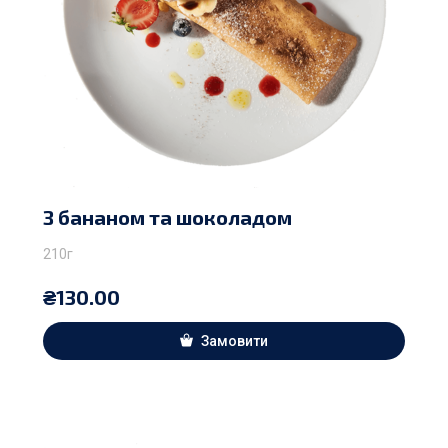
З бананом та шоколадом
210г
₴
130.00
Замовити