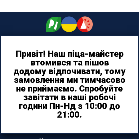
Привіт! Наш піца-майстер
0970004545
втомився та пішов
додому відпочивати, тому
проспект Незалежності, 53е
замовлення ми тимчасово
Біла Церква
не приймаємо. Спробуйте
завітати в наші робочі
МЕНЮ
години Пн-Нд з 10:00 до
21:00.
Піца
Бургери