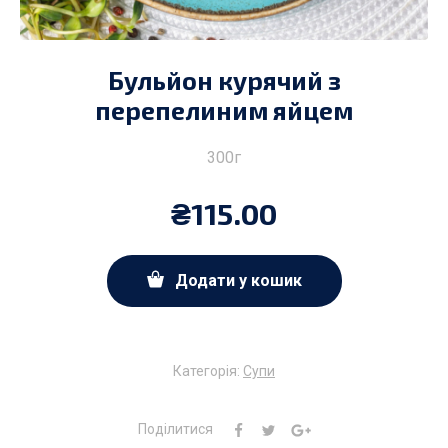
Бульйон курячий з
перепелиним яйцем
300г
₴
115.00
Додати у кошик
Категорія:
Супи
Поділитися