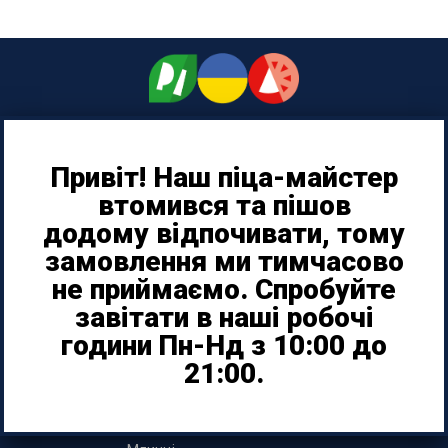
Привіт! Наш піца-майстер
0970004545
втомився та пішов
додому відпочивати, тому
проспект Незалежності, 53е
замовлення ми тимчасово
Біла Церква
не приймаємо. Спробуйте
завітати в наші робочі
МЕНЮ
години Пн-Нд з 10:00 до
21:00.
Піца
Бургери