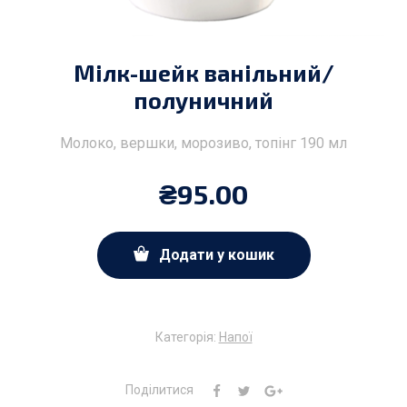
Мілк-шейк ванільний/
полуничний
Молоко, вершки, морозиво, топінг 190 мл
₴
95.00
Додати у кошик
Категорія:
Напої
Поділитися