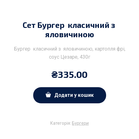
Сет Бургер класичний з
яловичиною
Бургер класичний з яловичиною, картопля фрі,
соус Цезаре, 430г
₴
335.00
Додати у кошик
Категорія:
Бургери