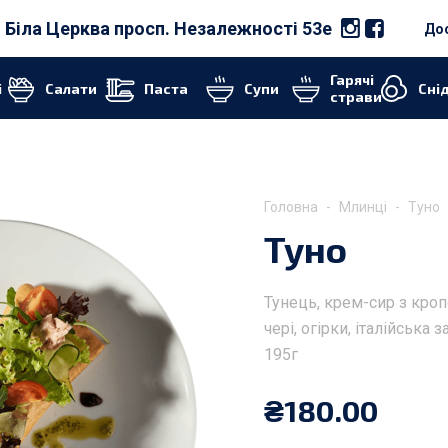
 Біла Церква просп. Незалежності 53е
Дос
Гарячі
і
Салати
Паста
Супи
Cні
страви
Головна
Млинці
Туно
Туно
Тунець, крем-сир з кроп
чері, огірки, італійська
195г
₴
180.00