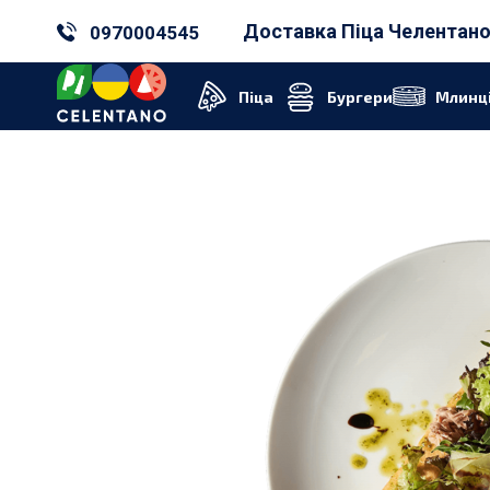
Доставка Піца Челентано
0970004545
Піца
Бургери
Млинц