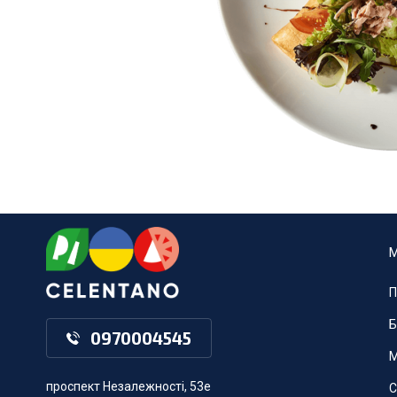
П
Б
0970004545
М
проспект Незалежності, 53е
С