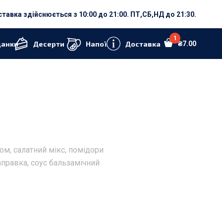
тавка здійснюється з 10:00 до 21:00. ПТ,СБ,НД до 21:30.
1
данки
Десерти
Напої
Доставка
₴
7.00
ом, салатний мікс, помідори
 заправка, соус бальзамічний