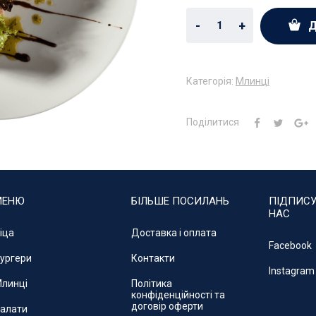
-
+
Д
Категорія:
Млинці
Поділитися
МЕНЮ
БІЛЬШЕ ПОСИЛАНЬ
ПІДПИСУ
НАС
іца
Доставка і оплата
Facebook
ургери
Контакти
Instagram
линці
Політика
конфіденційності та
договір оферти
алати