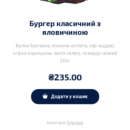
Бургер класичний з
яловичиною
Булка бургерна, яловича котлета, сир чеддер,
огірки корнішони, листя салату, помідор свіжий
265г
₴
235.00
Додати у кошик
Категорія:
Бургери